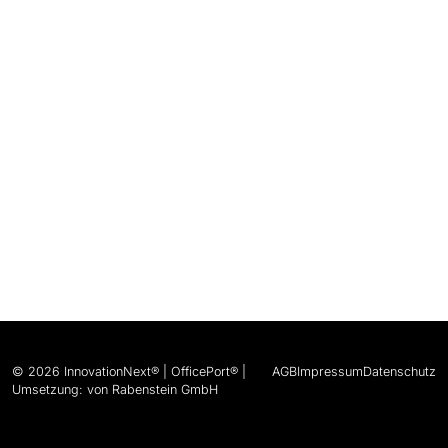
© 2026 InnovationNext® | OfficePort® |
AGB
Impressum
Datenschutz
Umsetzung: von Rabenstein GmbH