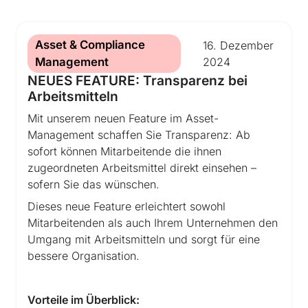
historisiert werden, um die gesetzlichen
Mit OfficePort® behalten Sie jederzeit den
Anforderungen sicherzustellen und die
Überblick, erfüllen Ihre Pflichten zuverlässig
Nachweispflichten einzuhalten.
und dokumentieren alles
nachweisbar, sicher
Asset & Compliance
16.
Dezember
und branchenspezifisch.
Management
2024
RISIKO:
Termine werden übersehen,
NEUES FEATURE: Transparenz bei
Prüfergebnisse gehen verloren, Compliance-
Wir zeigen Ihnen, wie modernes Asset &
Arbeitsmitteln
Lücken entstehen – gesetzliche
Compliance Management funktioniert:
Anforderungen können nicht sicher
Mit unserem neuen Feature im Asset-
übersichtlich, automatisiert und vollkommen
eingehalten werden.
Management schaffen Sie Transparenz: Ab
unabhängig von verstreuten Dokumenten
sofort können Mitarbeitende die ihnen
und manuellen Prozessen.
Neu und einzigartig:
zugeordneten Arbeitsmittel direkt einsehen –
Buchen Sie jetzt Ihren Beratungstermin und
sofern Sie das wünschen.
Mit dem
neuen Asset & Compliance
erleben Sie das
neue OfficePort® Asset &
Management von OfficePort®
können Sie
Dieses neue Feature erleichtert sowohl
Compliance Management
live.
jedes einzelne Ereignis individuell verwalten
Mitarbeitenden als auch Ihrem Unternehmen den
und direkt mit Ihren
Umgang mit Arbeitsmitteln und sorgt für eine
branchenspezifischen Anforderungen,
bessere Organisation.
Checklisten, Anleitungen,
Richtlinien oder Merkblättern
verknüpfen.
Vorteile im Überblick:
Keine veralteten Vorlagen, kein langes Suchen