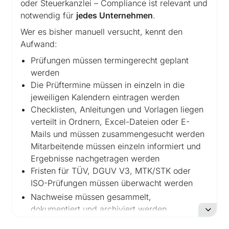
Abgedeckt werden unter anderem:
oder Steuerkanzlei – Compliance ist relevant und
notwendig für
jedes Unternehmen
.
Funktions- und Sicherheitsprüfungen von
Wer es bisher manuell versucht, kennt den
Bohrhämmern, Akkuschraubern oder
Aufwand:
Maschinen
DGUV V3-Prüfungen
Prüfungen müssen termingerecht geplant
Gerüst- & Leiterprüfungen
werden
PSA-Prüfungen
Die Prüftermine müssen in einzeln in die
Maschinen- und Arbeitsmittelprüfungen
jeweiligen Kalendern eintragen werden
(z.
B. Kreissägen, Hobelmaschinen,
Checklisten, Anleitungen und Vorlagen liegen
verteilt in Ordnern, Excel-Dateien oder E-
Kompressoren),
Mails und müssen zusammengesucht werden
Druckbehälter- und
Mitarbeitende müssen einzeln informiert und
Schweißgeräteprüfungen
Ergebnisse nachgetragen werden
MTK , STK, RDG, Assistina, Tintentest,
Fristen für TÜV, DGUV V3, MTK/STK oder
Seal-Check, uvm. in Arztpraxen
ISO-Prüfungen müssen überwacht werden
TÜV- oder Serviceterminen
Nachweise müssen gesammelt,
Von der Planung bis zur Dokumentation –
dokumentiert und archiviert werden
alles in einem System:
Jede Prüfung muss protokolliert und