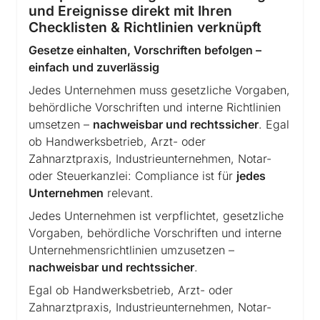
Anforderungen sicherzustellen und die
und Ereignisse direkt mit Ihren
Nachweispflichten einzuhalten.
Checklisten & Richtlinien verknüpft
RISIKO:
Termine werden übersehen,
Gesetze einhalten, Vorschriften befolgen –
Prüfergebnisse gehen verloren, Compliance-
einfach und zuverlässig
Lücken entstehen – gesetzliche
Jedes Unternehmen muss gesetzliche Vorgaben,
Anforderungen können nicht sicher
behördliche Vorschriften und interne Richtlinien
eingehalten werden.
umsetzen –
nachweisbar und rechtssicher
. Egal
ob Handwerksbetrieb, Arzt- oder
Neu und einzigartig:
Zahnarztpraxis, Industrieunternehmen, Notar-
Mit dem
neuen Asset & Compliance
oder Steuerkanzlei: Compliance ist für
jedes
Management von OfficePort®
können jetzt
Unternehmen
relevant.
Prüfungsergebnisse und Protokolle, etc.
Jedes Unternehmen ist verpflichtet, gesetzliche
direkt den jeweiligen Prüfungen zugeordnet
Vorgaben, behördliche Vorschriften und interne
und hochgeladen werden
. Dadurch werden
Unternehmensrichtlinien umzusetzen –
die Nachweise lückenlos dokumentiert,
nachweisbar und rechtssicher
.
Historien und Prüfungen jederzeit
Egal ob Handwerksbetrieb, Arzt- oder
nachvollziehbar.
Zahnarztpraxis, Industrieunternehmen, Notar-