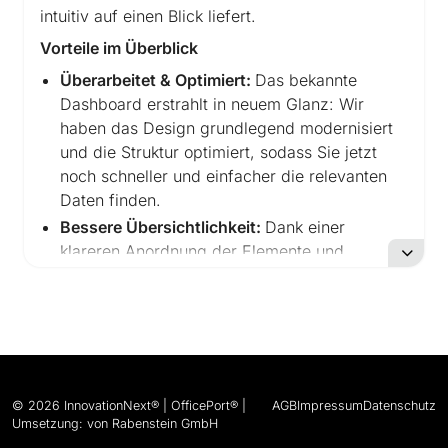
intuitiv auf einen Blick liefert.
Vorteile im Überblick
Überarbeitet & Optimiert:
Das bekannte
Dashboard erstrahlt in neuem Glanz: Wir
haben das Design grundlegend modernisiert
und die Struktur optimiert, sodass Sie jetzt
noch schneller und einfacher die relevanten
Daten finden.
Bessere Übersichtlichkeit:
Dank einer
klareren Anordnung der Elemente und
übersichtlichen Visualisierungen haben Sie
Die aktualisierte Dashboard-Ansicht bietet
Ihnen eine klar strukturierte Darstellung der
wichtigsten Asset-Informationen. Dank
einer intuitiven Benutzeroberfläche finden
Sie schnell die benötigten Informationen,
© 2026 InnovationNext® | OfficePort® |
AGB
Impressum
Datenschutz
ohne lange suchen zu müssen.
Umsetzung: von Rabenstein GmbH
Alle wichtigen Infos auf einen Blick:
Unser