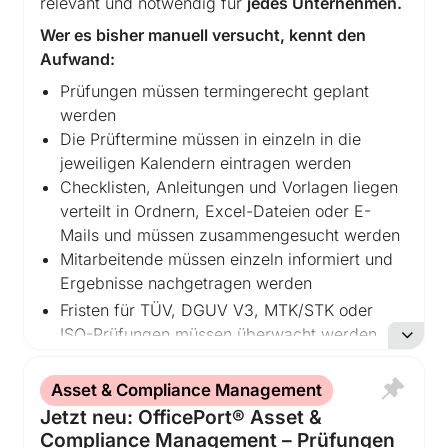
relevant und notwendig für
jedes Unternehmen.
Wer es bisher manuell versucht, kennt den
Aufwand:
Prüfungen müssen termingerecht geplant
werden
Die Prüftermine müssen in einzeln in die
jeweiligen Kalendern eintragen werden
Checklisten, Anleitungen und Vorlagen liegen
verteilt in Ordnern, Excel-Dateien oder E-
Mails und müssen zusammengesucht werden
Mitarbeitende müssen einzeln informiert und
Ergebnisse nachgetragen werden
Fristen für TÜV, DGUV V3, MTK/STK oder
ISO-Prüfungen müssen überwacht werden
Nachweise müssen gesammelt,
dokumentiert und archiviert werden
Asset & Compliance Management
Jede Prüfung muss protokolliert und
Jetzt neu: OfficePort® Asset &
historisiert werden, um die gesetzlichen
Compliance Management – Prüfungen