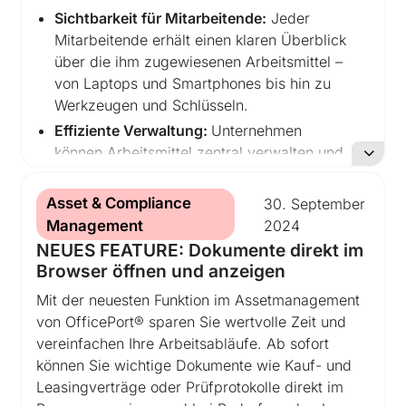
– alles zentral organisiert und direkt
Sichtbarkeit für Mitarbeitende:
Jeder
zugeordnet.
Mitarbeitende erhält einen klaren Überblick
über die ihm zugewiesenen Arbeitsmittel –
Abgedeckt werden unter anderem:
von Laptops und Smartphones bis hin zu
Werkzeugen und Schlüsseln.
Funktions- und Sicherheitsprüfungen von
Effiziente Verwaltung:
Unternehmen
Bohrhämmern, Akkuschraubern oder
können Arbeitsmittel zentral verwalten und
Maschinen
gewährleisten, dass alle relevanten
DGUV V3-Prüfungen
Informationen schnell und unkompliziert
Gerüst- & Leiterprüfungen
Asset & Compliance
30.
September
zugänglich sind.
PSA-Prüfungen
Management
2024
Transparenz und Nachvollziehbarkeit:
Maschinen- und Arbeitsmittelprüfungen
NEUES FEATURE: Dokumente direkt im
Mitarbeitende sehen nicht nur ihre
(z.
B. Kreissägen, Hobelmaschinen,
Browser öffnen und anzeigen
aktuellen Arbeitsmittel, sondern können
Kompressoren),
Mit der neuesten Funktion im Assetmanagement
auch Informationen wie Seriennummern,
Druckbehälter- und
von OfficePort® sparen Sie wertvolle Zeit und
Zustandsberichte oder Wartungsintervalle
Schweißgeräteprüfungen
vereinfachen Ihre Arbeitsabläufe. Ab sofort
einsehen.
MTK , STK, RDG, Assistina, Tintentest,
können Sie wichtige Dokumente wie Kauf- und
Minimierung von Unklarheiten:
Klare
Seal-Check, uvm. in Arztpraxen
Leasingverträge oder Prüfprotokolle direkt im
Zuordnung und Dokumentation vermeiden
TÜV- oder Serviceterminen