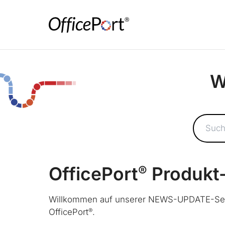
W
Suchen
®
OfficePort
Produkt
Willkommen auf unserer NEWS-UPDATE-Seit
®
OfficePort
.