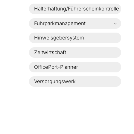
Halterhaftung/Führerscheinkontrolle
Fuhrparkmanagement
Fuhrparkverwaltung
Hinweisgebersystem
Fuhrpark-Buchungssystem
Zeitwirtschaft
OfficePort-Planner
Versorgungswerk