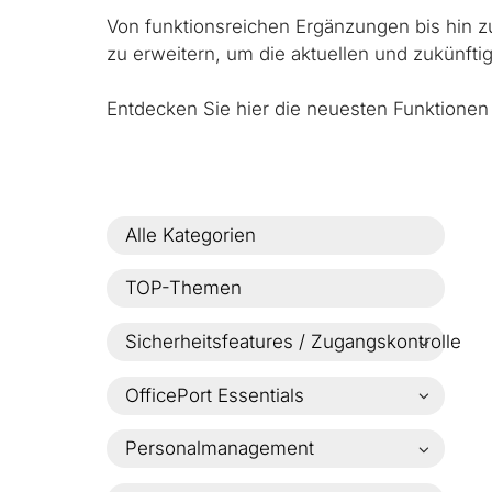
Von funktionsreichen Ergänzungen bis hin z
zu erweitern, um die aktuellen und zukünft
Entdecken Sie hier die neuesten Funktione
Alle Kategorien
expand
TOP-Themen
Sicherheitsfeatures / Zugangskontrolle
Passkey
OfficePort Essentials
Multi-Faktor-Authentifizierung (MFA)
Management-Cockpit
Personalmanagement
Mitarbeiter Self-Services (ESS)