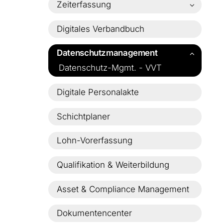
Zeiterfassung
Personal-Dashboard
Digitale Zeiterfassung
Abwesenheitsboard
Digitales Verbandbuch
Zeiterfassungs-Terminal
An- /Abwesenheitsmanagement
Datenschutzmanagement
Datenschutz-Mgmt. - VVT
Digitale Personalakte
Schichtplaner
Lohn-Vorerfassung
Qualifikation & Weiterbildung
Asset & Compliance Management
Dokumentencenter