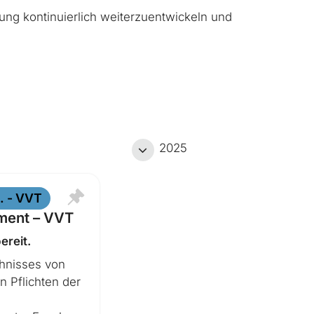
ung kontinuierlich weiterzuentwickeln und
2025
Dezember
. - VVT
ment – VVT
ereit.
chnisses von
n Pflichten der