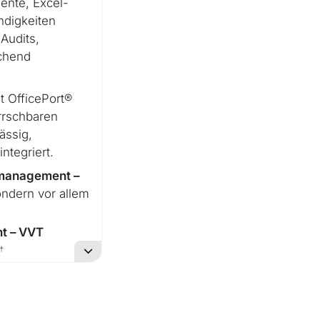
ente, Excel-
ndigkeiten
 Audits,
ichend
 OfficePort®
rrschbaren
lässig,
ntegriert.
zmanagement –
ondern vor allem
t – VVT
t.
nz
, eine
weit
ts- und