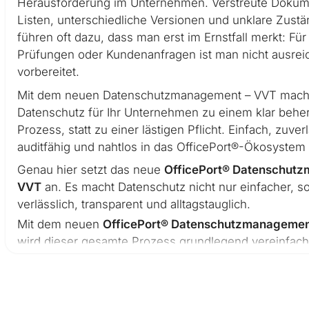
Herausforderung im Unternehmen. Verstreute Dokum
Listen, unterschiedliche Versionen und unklare Zustä
führen oft dazu, dass man erst im Ernstfall merkt: Für
Prüfungen oder Kundenanfragen ist man nicht ausre
vorbereitet.
Mit dem neuen Datenschutzmanagement – VVT macht
Datenschutz für Ihr Unternehmen zu einem klar behe
Prozess, statt zu einer lästigen Pflicht. Einfach, zuver
auditfähig und nahtlos in das OfficePort®-Ökosystem i
Genau hier setzt das neue
OfficePort® Datenschut
VVT
an. Es macht Datenschutz nicht nur einfacher, s
verlässlich, transparent und alltagstauglich.
Mit dem neuen
OfficePort® Datenschutzmanagemen
wird dieser gesamte Prozess grundlegend vereinfach
Auf Knopfdruck erhalten Sie
vollständige Transpare
strukturierte Dokumentation
und eine
unternehmens
einheitliche Grundlage
, mit der Sie jederzeit auskunf